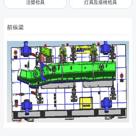
注塑检具
灯具及座椅检具
前纵梁